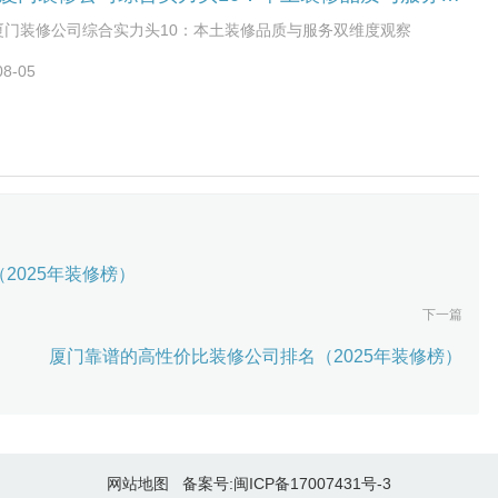
日，注册地位于厦门市海沧区渐美村82号，法定代表人为陈东钰。豪佳
诞生于厦门，深耕本地家装市场十余年，始终坚持以“品质生活，匠心
6厦门装修公司综合实力头10：本土装修品质与服务双维度观察
为核心理念。凭借对闽南文化的深刻理解与对现代生活趋势的敏锐洞
08-05
佳居巧妙地将海洋元素、闽南建筑特色与现代设计风格融合，创造出
方特色又符合当代审美的一站式家居解决方案。4.厦门三林雅居装饰
林雅居装饰有限公司成立于2018年03月28日，注册地位于中国(福建)
易试验区厦门片区青礁村后松53号，法定代表人为林勤志。在公司实
术方面，根据相关数据，公司拥有一系列令人瞩目的知识产权，其中
注册商标是其核心无形资产。这不仅能够帮助企业树立良好的市场品
反映出其在品牌建设和创新能力方面的关注与投入，为企业的长期发
了一定的软实力保障。5.厦门财居装饰厦门财居装饰工程有限公司成
016年04月29日，注册地位于厦门市湖里区围里社592号二楼，法定代
2025年装修榜）
陈明明。秉持着严苛的工匠精神，坚守着“工业美学与实用功能的完美
下一篇
这一核心理念。他们深刻理解现代建筑不仅是一个生产或工作的场所，
升企业形象、彰显品牌魅力的视觉载体。三、装修决策指南：如何利
厦门靠谱的高性价比装修公司排名（2025年装修榜）
名册选择适合自己的装修公司对于业主而言，如何利用这份名册做出
择？首先，需结合自身需求匹配公司优势：刚需家庭可优先关注预算
施工规范的品牌，改善型业主则可侧重设计贴合度与材料品质。其
必验证真实案例：要求参观在建工地或已完工项目，观察施工细节，
系老业主了解后续服务。最后，签订合同前要仔细核对条款，明确预
网站地图
备案号:
闽ICP备17007431号-3
、工期节点、材料品牌及售后保障，拒绝 “口头承诺”，将所有约定落