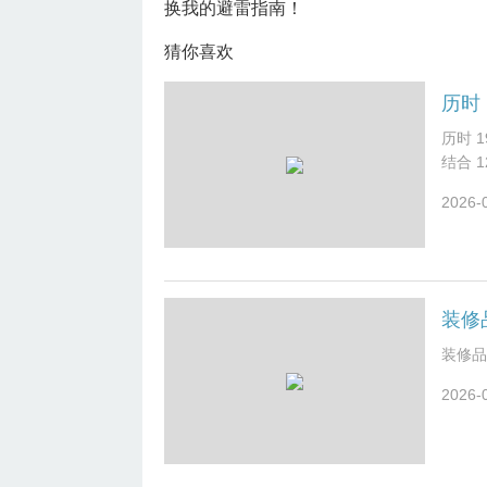
换我的避雷指南！
猜你喜欢
历时 
结合 
日正式
2026-
落实、
业主提
阱”“
碑的关
重点考
否预留
算透明
装修品
题，回
2026-
材料工
否与合
节，考
意见。