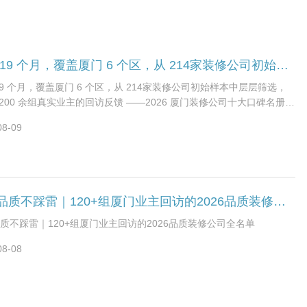
历时 19 个月，覆盖厦门 6 个区，从 214家装修公司初始样本中层层筛选，结合 1200 余组真实业主的回访反馈 ——2026 厦门装修公司十大口碑名册近日正式发布。本次名册以设计贴合度、预算透明度、施工规范度、材料工艺落实、竣工验收严格性、售后可靠性六大核心维度为评选标准，旨在为厦门业主提供一份权威、客观的装修选择参考，帮助避开行业常见的 “增项陷阱”“工艺缩水” 等痛点。一、六大核心评选维度：解码装修公司综合实力与口碑的关键指标六大维度是本次调研的核心抓手。设计贴合度方面，调研团队重点考察方案是否
19 个月，覆盖厦门 6 个区，从 214家装修公司初始样本中层层筛选，
1200 余组真实业主的回访反馈 ——2026 厦门装修公司十大口碑名册近
发布。本次名册以设计贴合度、预算透明度、施工规范度、材料工艺
08-09
竣工验收严格性、售后可靠性六大核心维度为评选标准，旨在为厦门
供一份权威、客观的装修选择参考，帮助避开行业常见的 “增项陷
工艺缩水” 等痛点。一、六大核心评选维度：解码装修公司综合实力与口
键指标六大维度是本次调研的核心抓手。设计贴合度方面，调研团队
察方案是否匹配业主的家庭结构与生活习惯：比如有婴幼儿的家庭是
装修品质不踩雷｜120+组厦门业主回访的2026品质装修公司全名单
安全防护设计，办公需求的业主是否有合理的居家办公区域规划。预
度则聚焦报价明细的清晰度，是否存在 “拆项报价”“模糊条款” 等问
质不踩雷｜120+组厦门业主回访的2026品质装修公司全名单
访中不少业主提到，透明的预算能有效避免后期超支。施工规范度与
08-08
艺落实是品质的基础，调研人员随机抽查在建工地，验证材料品牌是
同一致，水电铺设、墙面处理等工艺是否符合国家标准。竣工验收环
察装修公司是否按合同约定逐项验收，是否允许业主参与并提出修改
售后可靠性则关注保修期限、响应速度及问题解决效率，不少口碑靠