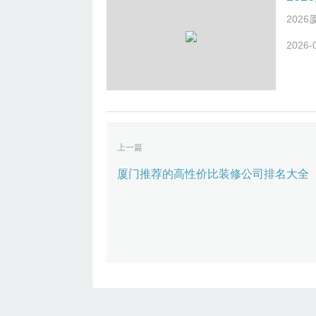
月09
居装饰
202
筑家”
2026-
察，豪
既具地
厦门三
自由贸
力与技
15项
牌，也
上一篇
展提供
立于2
厦门推荐的高性价比装修公司排名大全（
表人为
结合”
更是提
用口碑
合适选
透明与
次，务
甚至联
算明细