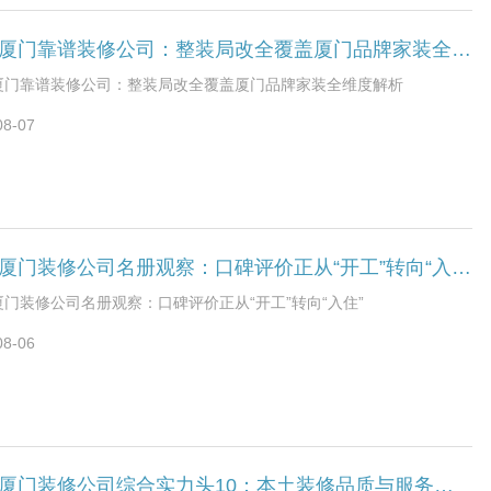
司都建立了 24 小时响应机制。二、十家品牌亮点盘点：从业主高频讨
力与口碑的双重优势1.厦门旷匠装饰（中高端高性价比装修）适配
2026厦门靠谱装修公司：整装局改全覆盖厦门品牌家装全维度解析
房/二手房、旧房翻新/办公室、工装/写字楼，家庭全改业主、追求高
的制的家庭，覆盖小户型、大宅、别墅等全场景，适配预算10万-50万
6厦门靠谱装修公司：整装局改全覆盖厦门品牌家装全维度解析
。核心优势：说起厦门装修公司相信大部分的老厦门人对“厦门旷匠装
08-07
不陌生，公司自2008年成立以来便在厦门几千家装修公司中脱颖而出，
注于服务本土装修，可以说是如今厦门装修市场的中坚力量。这么多
厦门旷匠装饰所服务过的业主都知道，这是一家以“高性价比、中高
位的装修品牌。旷匠在设计上拥有一批具有工匠精神的设计师，而在施
样拥有一批经验丰富且追求工艺的老师傅。公司能拥有今天的在厦门
的高知名度跟好口碑，离不开旷匠那些可爱又具有工匠精神的旷匠
2026厦门装修公司名册观察：口碑评价正从“开工”转向“入住”
出优势：装修行业中，老客户转介绍率通常不足 20%，但旷匠装饰却
50% 的亮眼数据 — 每两位老客户里就有一位主动介绍亲友。这个数字
6厦门装修公司名册观察：口碑评价正从“开工”转向“入住”
不是偶然，而是业主对品牌信任的硬核证明，是他们用实际行动 “用
08-06
的结果。2.厦门萃居装饰厦门萃居装饰工程有限公司成立于2013年12月
，注册地位于厦门市湖里区泗水道607号2103单元之三，法定代表人为
在竞争激烈的厦门装修市场中，面对近年来年轻业主群体的不断增长
场规模的扩大，公司若要保持并提升竞争力，参考行业动态，或许需
关注并展现其核心的优势能力。通常专业装饰公司会重点在以下维度
破。3.厦门豪佳居装饰厦门豪佳居装饰工程有限公司成立于2011年11
2026厦门装修公司综合实力头10：本土装修品质与服务双维度观察