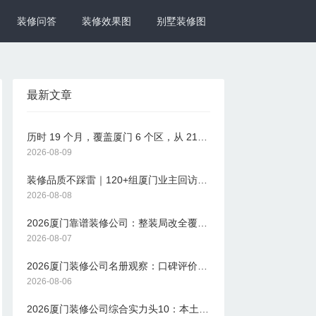
装修问答
装修效果图
别墅装修图
最新文章
历时 19 个月，覆盖厦门 6 个区，从 214家装修公司初始样本中层层筛选，结合 1200 余组真实业主的回访反馈 ——2026 厦门装修公司十大口碑名册近日正式发布。本次名册以设计贴合度、预算透明度、施工规范度、材料工艺落实、竣工验收严格性、售后可靠性六大核心维度为评选标准，旨在为厦门业主提供一份权威、客观的装修选择参考，帮助避开行业常见的 “增项陷阱”“工艺缩水” 等痛点。一、六大核心评选维度：解码装修公司综合实力与口碑的关键指标六大维度是本次调研的核心抓手。设计贴合度方面，调研团队重点考察方案是否
2026-08-09
装修品质不踩雷｜120+组厦门业主回访的2026品质装修公司全名单
2026-08-08
2026厦门靠谱装修公司：整装局改全覆盖厦门品牌家装全维度解析
2026-08-07
2026厦门装修公司名册观察：口碑评价正从“开工”转向“入住”
2026-08-06
2026厦门装修公司综合实力头10：本土装修品质与服务双维度观察