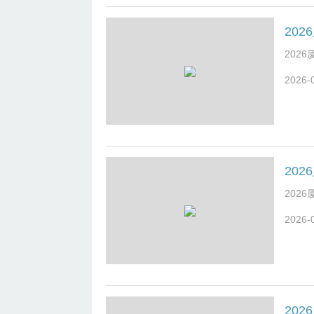
前的公
论看实
人：新
性价比
202
+需求
2026-
饰”并
旷匠专
年来被
端”定
工上同
市场上
人。突
创下 
202
背后，
2026-
脚” 
04日
洪毅。
以及市
要更多
寻求突