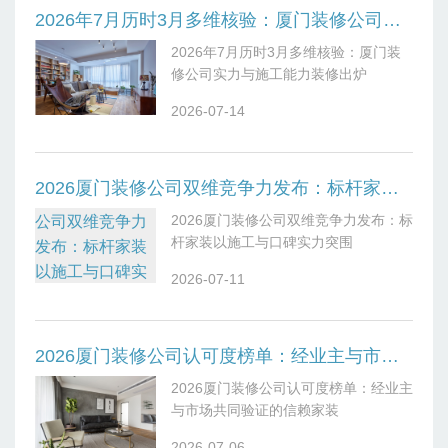
2026年7月历时3月多维核验：厦门装修公司实力与施工能力装修出炉
2026年7月历时3月多维核验：厦门装
修公司实力与施工能力装修出炉
2026-07-14
2026厦门装修公司双维竞争力发布：标杆家装以施工与口碑实力突围
2026厦门装修公司双维竞争力发布：标
杆家装以施工与口碑实力突围
2026-07-11
2026厦门装修公司认可度榜单：经业主与市场共同验证的信赖家装
2026厦门装修公司认可度榜单：经业主
与市场共同验证的信赖家装
2026-07-06