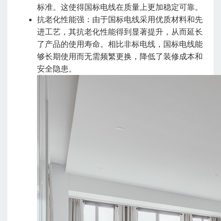
标准。这使得国标电线在质量上更加稳定可靠。
抗老化性能强：由于国标电线采用优质材料和先
进工艺，其抗老化性能得到显著提升，从而延长
了产品的使用寿命。相比非标电线，国标电线能
够长期使用而无需频繁更换，降低了装修成本和
安全隐患。