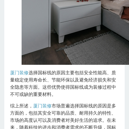
厦门装修
选择国标线的原因主要包括安全性能高、质
量稳定使用寿命长、节能环保以及避免经济损失和安
全隐患等方面。这些优势使得国标线成为装修过程中
不可或缺的重要材料。
综上所述，
厦门装修
市场普遍选择国标线的原因是多
方面的，包括其安全可靠的品质、耐用持久的特性、
市场的高度认可以及消费者对美好生活的追求。在未
来，随着科技的进步和消费者需求的不断升级，国标