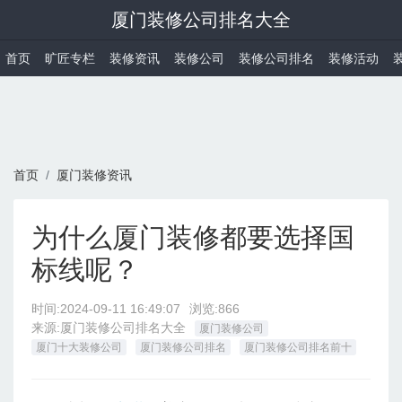
厦门装修公司排名大全
首页
旷匠专栏
装修资讯
装修公司
装修公司排名
装修活动
首页
厦门装修资讯
为什么厦门装修都要选择国
标线呢？
时间:
2024-09-11 16:49:07
浏览:866
来源:厦门装修公司排名大全
厦门装修公司
厦门十大装修公司
厦门装修公司排名
厦门装修公司排名前十