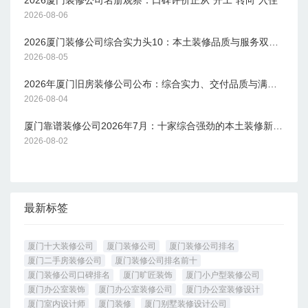
2026厦门装修公司名册观察：口碑评价正从“开工”转向“入住”
2026-08-06
2026厦门装修公司综合实力头10：本土装修品质与服务双维度观察
2026-08-05
2026年厦门旧房装修公司公布：综合实力、交付品质与满意度调查
2026-08-04
厦门靠谱装修公司2026年7月：十家综合强劲的本土装修新鲜出炉
2026-08-02
最新标签
厦门十大装修公司
厦门装修公司
厦门装修公司排名
厦门二手房装修公司
厦门装修公司排名前十
厦门装修公司口碑排名
厦门旷匠装饰
厦门小户型装修公司
厦门办公室装饰
厦门办公室装修公司
厦门办公室装修设计
厦门室内设计师
厦门装修
厦门别墅装修设计公司