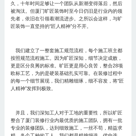
久，十年时间足够让一个团队从新潮变得落后，然后
被淘汰。但厦门旷匠装饰时至今日仍旧是行业内的领
先者，依旧在引领着潮流进步。之所以会这样，与旷
匠装饰一直坚持的
“匠人精神”分不开。
我们建立了一整套施工规范流程，每个施工班主都
按照规范流程施工。因为旷匠深知，细节决定成败，
更是区分良莠的标准。旷匠更是用心良苦，整合
28项
欧标工艺，为的是硬装基础扎实可靠。在装修过程中
的每一个细节展现，我们精雕细琢，细不容发，将“匠
人精神”发挥到极致。
并且，我们深知工人对于工地的重要性，所以旷匠
整合了厦门装修行业内最优质的施工团队，拥有一批
专业的装修团队，达到
细致施工，一丝不苟，精益求
精
。各个工种的工人，我们都是精挑细选、优中选