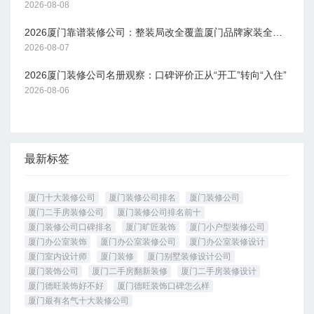
2026-08-08
注册地位于厦门市湖里区泗水道607号
2103单元之三，法定代表人为洪毅。在
2026厦门靠谱装修公司：整装局改全覆盖厦门品牌家装全维度解析
竞争激烈的厦门装修市场中，面对近年
2026-08-07
来年轻业主群体的不断增长以及市场规
模的扩大，公司若要保持并提升竞争
2026厦门装修公司名册观察：口碑评价正从“开工”转向“入住”
力，参考行业动态，或许需要更多关注
2026-08-06
并展现其核心的优势能力。通常专业装
饰公司会重点在以下维度寻求突破。3.
厦门豪佳居装饰厦门豪佳居装饰工程有
限公司成立于2011年11月09日，注册
最新标签
地位于厦门市海沧区渐美村82号，法定
代表人为陈东钰。豪佳居装饰诞生于厦
门，深耕本地家装市场十余年，始终坚
厦门十大装修公司
厦门装修公司排名
厦门装修公司
持以“品质生活，匠心筑家”为核心理
厦门二手房装修公司
厦门装修公司排名前十
厦门装修公司口碑排名
念。凭借对闽南文化的深刻理解与对现
厦门旷匠装饰
厦门小户型装修公司
厦门办公室装饰
厦门办公室装修公司
厦门办公室装修设计
代生活趋势的敏锐洞察，豪佳居巧妙地
厦门室内设计师
厦门装修
厦门别墅装修设计公司
将海洋元素、闽南建筑特色与现代设计
厦门装饰公司
厦门二手房翻新装修
厦门二手房装修设计
风格融合，创造出既具地方特色又符合
厦门德旺装饰好不好
厦门德旺装饰口碑怎么样
当代审美的一站式家居解决方案。4.厦
厦门最有名气十大装修公司
门三林雅居装饰厦门三林雅居装饰有限