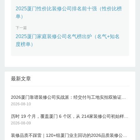
装修公司相信大部分的老厦门人对“厦
门旷匠装饰”并不陌生，公司自2008年
2025厦门性价比装修公司排名前十强（性价比榜
成立以来便在厦门几千家装修公司中脱
单）
颖而出，旷匠专注于服务本土装修，可
下一篇
以说是如今厦门装修市场的中坚力量。
这么多年来被厦门旷匠装饰所服务过的
2025厦门家庭装修公司名气榜出炉（名气+知名
业主都知道，这是一家以“高性价比、
度榜单）
中高端”定位的装修品牌。旷匠在设计
上拥有一批具有工匠精神的设计师，而
在施工上同样拥有一批经验丰富且追求
工艺的老师傅。公司能拥有今天的在厦
门市场上的高知名度跟好口碑，离不开
最新文章
旷匠那些可爱又具有工匠精神的旷匠
人。突出优势：装修行业中，老客户转
介绍率通常不足 20%，但旷匠装饰却创
2026厦门靠谱装修公司实战派：经交付与工地实拍双验证的落地装修
下 50% 的亮眼数据 — 每两位老客户里
2026-08-10
就有一位主动介绍亲友。这个数字背
历时 19 个月，覆盖厦门 6 个区，从 214家装修公司初始样本中层层筛选，结合 1200 余组真实业主的回访反馈 ——2026 厦门装修公司十大口碑名册近日正式发布。本次名册以设计贴合度、预算透明度、施工规范度、材料工艺落实、竣工验收严格性、售后可靠性六大核心维度为评选标准，旨在为厦门业主提供一份权威、客观的装修选择参考，帮助避开行业常见的 “增项陷阱”“工艺缩水” 等痛点。一、六大核心评选维度：解码装修公司综合实力与口碑的关键指标六大维度是本次调研的核心抓手。设计贴合度方面，调研团队重点考察方案是否
后，不是偶然，而是业主对品牌信任的
2026-08-09
硬核证明，是他们用实际行动 “用脚” 的
结果。2.厦门萃居装饰厦门萃居装饰工
装修品质不踩雷｜120+组厦门业主回访的2026品质装修公司全名单
程有限公司成立于2013年12月04日，