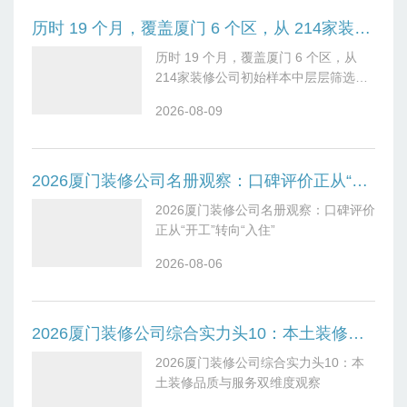
历时 19 个月，覆盖厦门 6 个区，从 214家装修公司初始样本中层层筛选，结合 1200 余组真实业主的回访反馈 ——2026 厦门装修公司十大口碑名册近日正式发布。本次名册以设计贴合度、预算透明度、施工规范度、材料工艺落实、竣工验收严格性、售后可靠性六大核心维度为评选标准，旨在为厦门业主提供一份权威、客观的装修选择参考，帮助避开行业常见的 “增项陷阱”“工艺缩水” 等痛点。一、六大核心评选维度：解码装修公司综合实力与口碑的关键指标六大维度是本次调研的核心抓手。设计贴合度方面，调研团队重点考察方案是否
历时 19 个月，覆盖厦门 6 个区，从
214家装修公司初始样本中层层筛选，
结合 1200 余组真实业主的回访反馈
2026-08-09
——2026 厦门装修公司十大口碑名册
近日正式发布。本次名册以设计贴合
度、预算透明度、施工规范度、材料工
艺落实、竣工验收严格性、售后可靠性
2026厦门装修公司名册观察：口碑评价正从“开工”转向“入住”
六大核心维度为评选标准，旨在为厦门
2026厦门装修公司名册观察：口碑评价
业主提供一份权威、客观的装修选择参
正从“开工”转向“入住”
考，帮助避开行业常见的 “增项陷
阱”“工艺缩水” 等痛点。一、六大核心
2026-08-06
评选维度：解码装修公司综合实力与口
碑的关键指标六大维度是本次调研的核
心抓手。设计贴合度方面，调研团队重
2026厦门装修公司综合实力头10：本土装修品质与服务双维度观察
点考察方案是否匹配业主的家庭结构与
生活习惯：比如有婴幼儿的家庭是否预
2026厦门装修公司综合实力头10：本
留安全防护设计，办公需求的业主是否
土装修品质与服务双维度观察
有合理的居家办公区域规划。预算透明