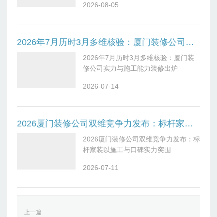
2026-08-05
度则聚焦报价明细的清晰度，是否存在
“拆项报价”“模糊条款” 等问题，回访中
不少业主提到，透明的预算能有效避免
后期超支。施工规范度与材料工艺落实
2026年7月历时3月多维核验：厦门装修公司实力与施工能力装修出炉
是品质的基础，调研人员随机抽查在建
2026年7月历时3月多维核验：厦门装
工地，验证材料品牌是否与合同一致，
修公司实力与施工能力装修出炉
水电铺设、墙面处理等工艺是否符合国
家标准。竣工验收环节，考察装修公司
2026-07-14
是否按合同约定逐项验收，是否允许业
主参与并提出修改意见。售后可靠性则
关注保修期限、响应速度及问题解决效
率，不少口碑靠前的公司都建立了 24
2026厦门装修公司双维竞争力发布：标杆家装以施工与口碑实力突围
小时响应机制。二、十家品牌亮点盘
2026厦门装修公司双维竞争力发布：标
点：从业主高频讨论看实力与口碑的双
杆家装以施工与口碑实力突围
重优势1.厦门旷匠装饰（中高端高性价
比装修）适配人：新房/二手房、旧房翻
2026-07-11
新/办公室、工装/写字楼，家庭全改业
主、追求高性价比的制的家庭，覆盖小
户型、大宅、别墅等全场景，适配预算
10万-50万+需求。核心优势：说起厦门
上一篇