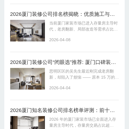
2026厦门装修公司排名榜揭晓：优质施工与客户满意度双优品牌一览
当前厦门家装市场已进入存量房主导时
代，老房翻新、局部改造等需求占比超
60%，同时高端别墅定制、刚需整装等
2026-04-08
多元需求并存，业主选企时往往面临施
工质量参差不齐、增项隐忧等痛点。在
此背景下，结合行业协会数据、第三方
平台口碑、实地工地核验及业主回访，
2026厦门装修公司“闭眼选”推荐: 厦门口碑装修老房翻新排名拆解
我们推出聚焦施工质量与客户满意度的
思明区区的吴先生最近刚完成老房翻
十家领军品牌榜单，为业主提供权威决
新，却陷入了烦恼 —— 原本 15 万的预
策参考。
算最终超支到 20 万，水电改造时发现
2026-04-04
工人偷工减料，墙面渗水问题至今未解
决。这样的遭遇并非个例，厦门市消保
委 2025 年数据显示，老房翻新投诉同
比增长 32%，预算不透明、隐蔽工程不
2026厦门知名装修公司排名榜单评测：前十家优质装修公司解析
达标、工期延误成为三大核心痛点。
2026 年的厦门家装市场已全面进入存
量房主导时代，存量房交易占比超