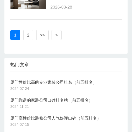
82%，老房翻新需求成为行业增长的核
2026-03-28
心驱动力。然而，业主在装修过程中仍
面临诸多痛点：增项加价的 “隐形消
费”、工期延误的 “无限等待”、隐蔽工
程的 “安全隐患”，以及行业资质良莠不
齐带来的选择困境。
1
2
>>
>
热门文章
厦门性价比高的专业家装公司排名（前五排名）
2024-07-24
厦门靠谱的家装公司口碑排名榜（前五排名）
2024-11-21
厦门高性价比装修公司人气好评口碑（前五排名）
2024-07-15